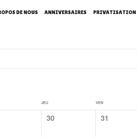
ROPOS DE NOUS
ANNIVERSAIRES
PRIVATISATION
JEU
VEN
0
0
9
30
31
ènement,
évènement,
évènement