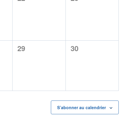
,
évènement,
évènement,
0
0
29
30
,
évènement,
évènement,
S’abonner au calendrier