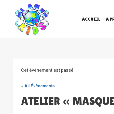
Skip
to
content
ACCUEIL
A P
Cet évènement est passé
« All Évènements
ATELIER « MASQUES