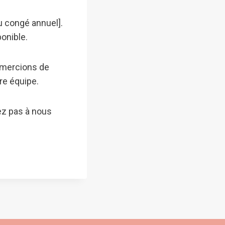
u congé annuel].
onible.
emercions de
re équipe.
ez pas à nous